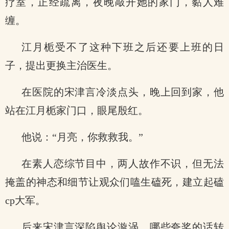
疗室，正经疏离，夜晚敲开她的家门，黏人难
缠。
江月栀受不了这种下班之后还要上班的日
子，提出更换主治医生。
在医院的宋津言冷淡点头，晚上回到家，他
站在江月栀家门口，眼尾殷红。
他说：“月亮，你救救我。”
在素人恋综节目中，两人故作不识，但无法
掩盖的神态和细节让观众们嗑生磕死，建立起磕
cp大军。
后来宋津言深陷舆论漩涡，哪些夸奖的话转