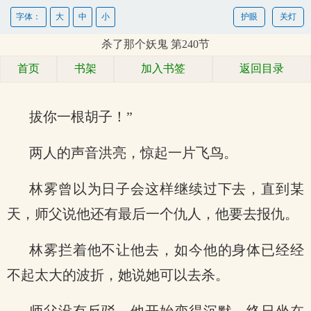
字体：
大
中
小
护眼
关灯
杀了那个妖鬼 第240节
首页
书架
加入书签
返回目录
拔你一根胡子！”
两人的声音洪亮，惊起一片飞鸟。
林雾曾以为日子会这样继续过下去，直到某
天，师父说他还有最后一个仇人，他要去报仇。
林雾拦着他不让他去，如今他的身体已经经
不起太大的波折，她说她可以去杀。