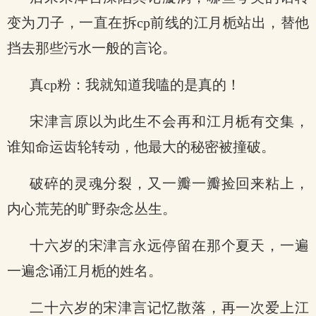
变为刀子，一直在拆cp前线的江月栀站出，替他
挡去那些污水一般的言论。
真cp粉：我就知道我嗑的是真的！
宋津言原以为此生不会再和江月栀有交集，
谁知命运齿轮转动，他最大的秘密被撞破。
破碎的灵魂分裂，又一瓣一瓣捡回来粘上，
内心荒芜的旷野杂念丛生。
十六岁的宋津言永远停留在那个夏天，一遍
一遍念诵江月栀的姓名。
二十六岁的宋津言记忆散落，再一次爱上江