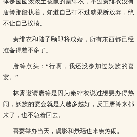
体是圆圆滚滚土拨鼠的秦绯衣，不过秦绯衣没有
唐箐那般执着，知道自己打不过就果断放弃，绝
不让自己挨揍。
秦绯衣和陆子颐即将成婚，所有东西都已经
准备得差不多了。
唐箐点头：“行啊，我还没参加过妖族的喜
宴。”
林雾邀请唐箐是因为秦绯衣说过想要办得热
闹，妖族的宴会就是人越多越好，反正唐箐来都
来了，也不急着回去。
喜宴举办当天，虞影和景瑶也来凑热闹。