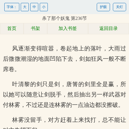
字体：
大
中
小
护眼
关灯
杀了那个妖鬼 第236节
首页
书架
加入书签
返回目录
风逐渐变得喧嚣，卷起地上的落叶，大雨过
后微微潮湿的地面凹陷下去，剑如狂风一般不断
席卷。
叶清黎的剑只是剑，唐箐的剑里全是赢，所
以她可以随意让剑脱手，然后抽出另一样武器对
付林雾，不过还是连林雾的一点油边都没擦破。
林雾没留手，对方赶着上来找打，总不能让