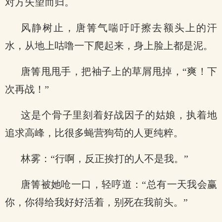
对方失望而归。
风静树止，唐箐气喘吁吁擦去额头上的汗
水，从地上咕噜一下爬起来，身上脸上都是泥。
唐箐甩甩手，把袖子上的草屑甩掉，“爽！下
次再战！”
这是个骨子里刻着好战因子的姑娘，执着地
追求高峰，比很多蝇营狗苟的人更纯粹。
林雾：“行啊，反正挨打的人不是我。”
唐箐被她呛一口，轻哼道：“总有一天我会赢
你，你得给我好好活着，别死在我前头。”