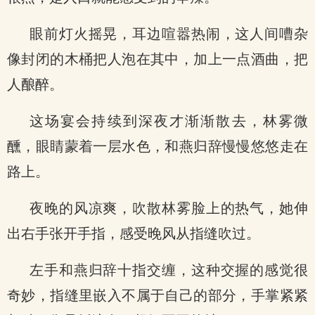
眼前灯火摇晃，耳边喧嚣热闹，这人间嘈杂
像封闭的木桶把人泡在其中，加上一点酒曲，把
人酿醉。
这场宴会持续到深夜才渐渐散去，林雾微
醺，眼睛蒙着一层水色，和燕归辞慢慢悠悠走在
路上。
夜晚的风凉爽，吹散林雾脸上的热气，她伸
出右手张开手指，感受晚风从指缝吹过。
左手和燕归辞十指交缠，这种交握的感觉很
奇妙，指缝里嵌入不属于自己的部分，手掌紧紧