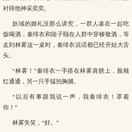
衬得他神采奕奕。
妖域的婚礼没那么讲究，一群人凑在一起吃
饭喝酒，秦绯衣和陆子颐在人群中穿梭敬酒，等
走到林雾这一桌时，秦绯衣说话都已经开始大舌
头。
“林雾！”秦绯衣一手搭在林雾肩膀上，脸颊
红通通，另一只手猛拍胸脯。
“以后有事跟我说一声，我秦绯衣！罩着
你！”
林雾失笑，“好。”