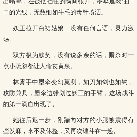
出嗡鸣，在被抵挡住的瞬间张开，墨伞遮蔽住门
口的光线，无数细如牛毛的毒针喷洒。
妖王拉开白裙姑娘，没有任何言语，灵力激
荡。
双方极为默契，没有说多余的话，厮杀时一
点小疏忽都让人命丧黄泉。
林雾手中墨伞变幻莫测，如刀如剑也如钩，
攻防兼具，墨伞边缘划过妖王的手臂，这场战斗
的第一滴血出现了。
她往后退一步，刚踹向对方的小腿被震得有
些发麻，来不及休整，又再次缠斗在一起。