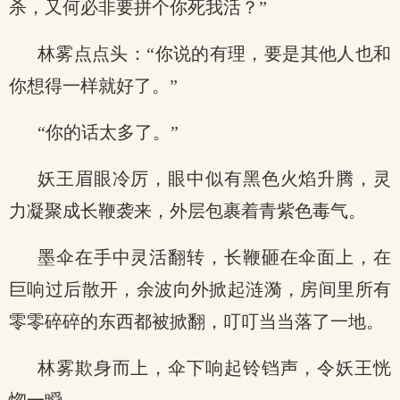
杀，又何必非要拼个你死我活？”
林雾点点头：“你说的有理，要是其他人也和
你想得一样就好了。”
“你的话太多了。”
妖王眉眼冷厉，眼中似有黑色火焰升腾，灵
力凝聚成长鞭袭来，外层包裹着青紫色毒气。
墨伞在手中灵活翻转，长鞭砸在伞面上，在
巨响过后散开，余波向外掀起涟漪，房间里所有
零零碎碎的东西都被掀翻，叮叮当当落了一地。
林雾欺身而上，伞下响起铃铛声，令妖王恍