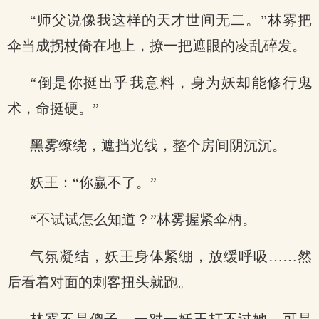
“师父说像我这样的天才世间无二。”林雾把
伞当成拐杖倚在地上，撩一把遮眼的凌乱碎发。
“倒是你挺出乎我意料，身为妖却能修行鬼
术，命挺硬。”
黑雾缭绕，遮挡光线，整个房间阴沉沉。
妖王：“你赢不了。”
“不试试怎么知道？”林雾握紧伞柄。
气氛凝结，妖王身体紧绷，放缓呼吸……然
后看着对面的刺客扭头就跑。