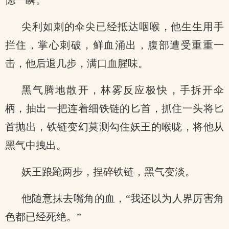
惚一瞬。
尖利如刺的伞尖已经抵达咽喉，他生生用手
拦住，掌心刺破，鲜血涌出，腹部遭受重重一
击，他后退几步，满口血腥味。
黑气腾地散开，林雾反应极快，手拆开伞
柄，抽出一把连着细铁链的匕首，抓住一头将匕
首抛出，铁链变幻莫测勾住妖王的喉咙，将他从
黑气中拽出。
妖王踉跄两步，捏碎铁链，黑气变淡。
他随意抹去嘴角的血，“我还以为人界厉害角
色都已经死绝。”