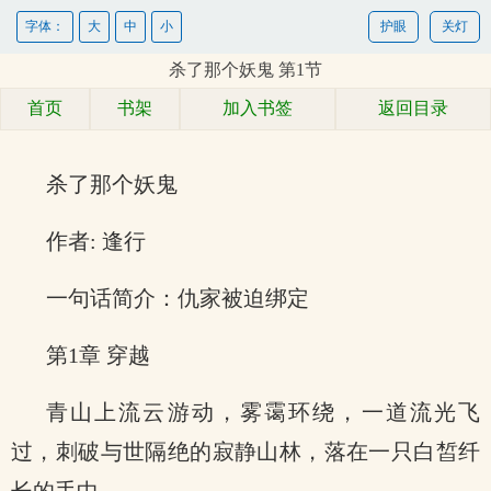
字体：
大
中
小
护眼
关灯
杀了那个妖鬼 第1节
首页
书架
加入书签
返回目录
杀了那个妖鬼
作者: 逢行
一句话简介：仇家被迫绑定
第1章 穿越
青山上流云游动，雾霭环绕，一道流光飞
过，刺破与世隔绝的寂静山林，落在一只白皙纤