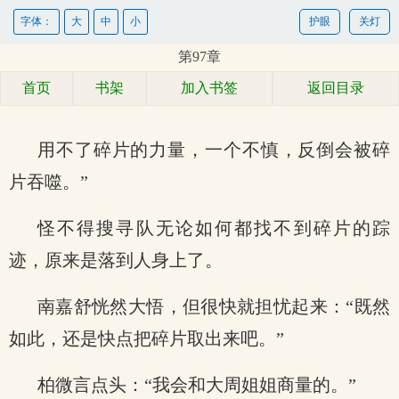
字体：
大
中
小
护眼
关灯
第97章
首页
书架
加入书签
返回目录
用不了碎片的力量，一个不慎，反倒会被碎
片吞噬。”
怪不得搜寻队无论如何都找不到碎片的踪
迹，原来是落到人身上了。
南嘉舒恍然大悟，但很快就担忧起来：“既然
如此，还是快点把碎片取出来吧。”
柏微言点头：“我会和大周姐姐商量的。”